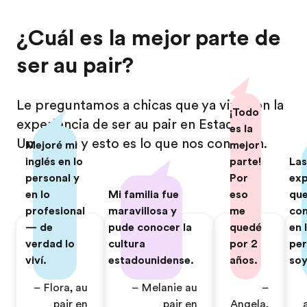
¿Cuál es la mejor parte de
ser au pair?
Le preguntamos a chicas que ya vivieron la
¡Todo
experiencia de ser au pair en Estados
es la
Unidos — y esto es lo que nos contaron.
Mejoré mi
mejor
inglés en lo
parte!
Las
personal y
Por
exp
en lo
Mi familia fue
eso
que
profesional
maravillosa y
me
con
— de
pude conocer la
quedé
en 
verdad lo
cultura
por 2
per
viví.
estadounidense.
años.
soy
– Flora, au
– Melanie au
–
pair en
pair en
Angela,