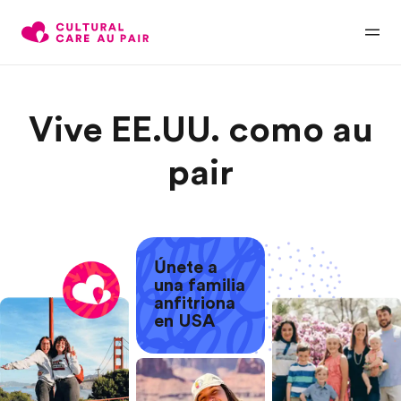
Vive EE.UU. como au
pair
Únete a
una familia
anfitriona
en USA